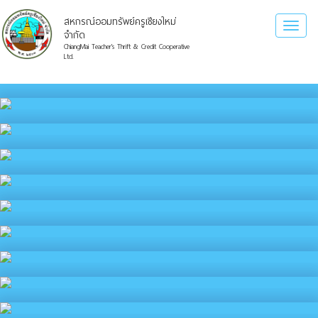
สหกรณ์ออมทรัพย์ครูเชียงใหม่
Toggl
จำกัด
naviga
ChiangMai Teacher's Thrift & Credit Cooperative
Ltd.