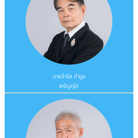
นายจำรัส คำมูล
เหรัญญิก