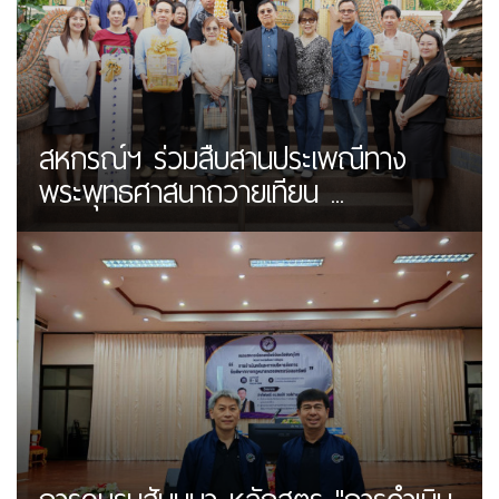
สหกรณ์ฯ ร่วมสืบสานประเพณีทาง
พระพุทธศาสนาถวายเทียน ...