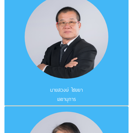
นายสวงษ์ ไชยยา
เลขานุการ