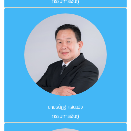
กรรมการเงินกู้
นายธนัฏฐ์ แสนแปง
กรรมการเงินกู้