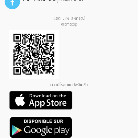
แอด Line สหกรณ์
@cmcoop
ดาวน์โหลดแอปพลิเคชัน