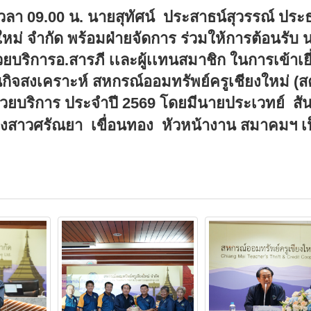
เวลา
09
.
00
น. นายสุทัศน์
ประสาธน์สุวรรณ์ ประ
ม่ จำกัด พร้อมฝ่ายจัดการ ร่วมให้การต้อนรับ 
บริการอ.สารภี เเละผู้เเทนสมาชิก
ในการเข้าเย
จสงเคราะห์ สหกรณ์ออมทรัพย์ครูเชียงใหม่ (ส
วยบริการ ประจำปี
2569
โดยมีนายประเวทย์ สั
งสาวศรัณยา เขื่อนทอง หัวหน้างาน สมาคมฯ เ