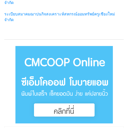
จำกัด
ระเบียบสมาคมฌาปนกิจสงเคราะห์สหกรณ์ออมทรัพย์ครูเชียงใหม่
จำกัด