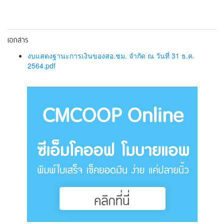
เอกสาร
งบแสดงฐานะการเงินของสอ.ชม. จำกัด ณ วันที่ 31 ธ.ค.
2564.pdf