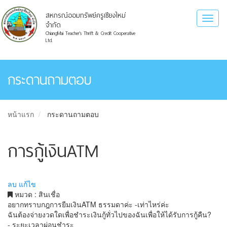
สหกรณ์ออมทรัพย์ครูเชียงใหม่
Toggl
จำกัด
naviga
ChiangMai Teacher's Thrift & Credit Cooperative
Ltd.
กระดานถามตอบ
หน้าแรก
กระดานถามตอบ
การกู้เงินATM
ลบ
แก้ไข
หมวด : สินเชื่อ
อยากทราบกฎการยืมเงินATM ธรรมดาค่ะ -เท่าไหร่ค่ะ
ฉันต้องจ่ายงวดใดเพื่อชำระเงินกู้ทั่วไปของฉันเพื่อให้ได้รับการกู้คืน?
- ระยะเวลาผ่อนชำระ