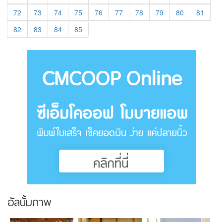
72
73
74
75
76
77
78
79
80
81
82
83
84
85
อัลบั้มภาพ