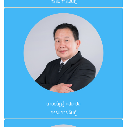
กรรมการเงินกู้
นายธนัฏฐ์ แสนแปง
กรรมการเงินกู้