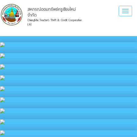
สหกรณ์ออมทรัพย์ครูเชียงใหม่
Toggl
จำกัด
naviga
ChiangMai Teacher's Thrift & Credit Cooperative
Ltd.