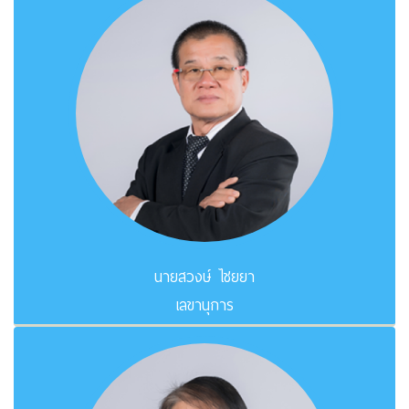
นายสวงษ์ ไชยยา
เลขานุการ