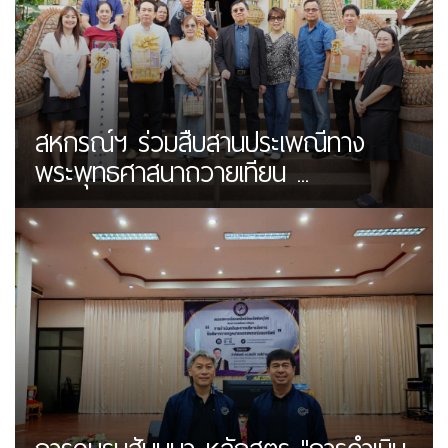
สหกรณ์ฯ ร่วมสืบสานประเพณีทาง
พระพุทธศาสนาถวายเทียน ...