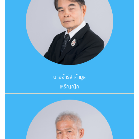
นายจำรัส คำมูล
เหรัญญิก