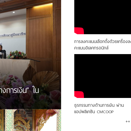
การลงคะแนนเลือกตั้งด้วยเครื่องล
คะแนนอิเลคทรอนิกส์
างการเงิน” ใน
ธุรกรรมทางด้านการเงิน ผ่าน
แอปพลิเคชัน CMCOOP
++ 