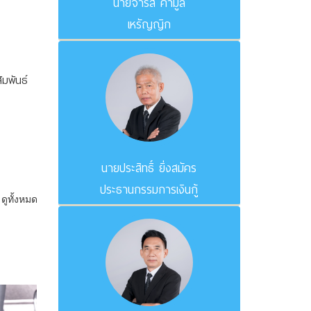
นายจำรัส คำมูล
เหรัญญิก
มพันธ์
นายประสิทธิ์ ยิ่งสมัคร
ประธานกรรมการเงินกู้
ดูทั้งหมด