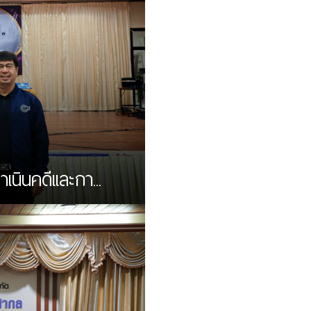
ินคดีเเละกา...