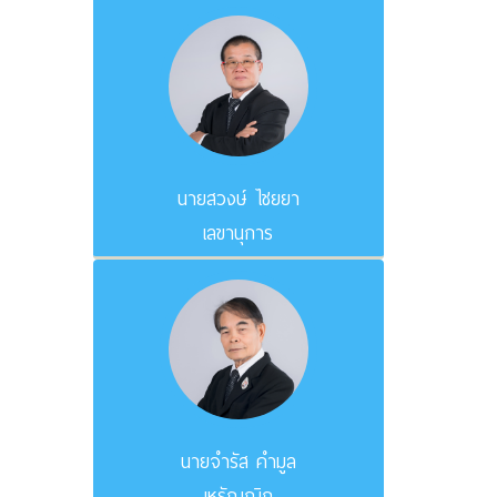
นายสวงษ์ ไชยยา
เลขานุการ
นายจำรัส คำมูล
เหรัญญิก