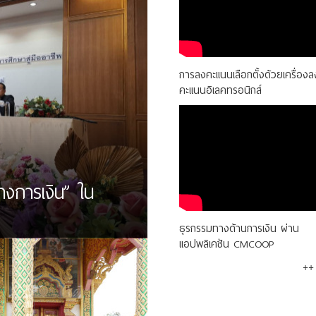
การลงคะแนนเลือกตั้งด้วยเครื่องล
คะแนนอิเลคทรอนิกส์
างการเงิน” ใน
ธุรกรรมทางด้านการเงิน ผ่าน
แอปพลิเคชัน CMCOOP
++ 