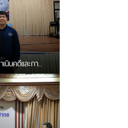
ินคดีเเละกา...