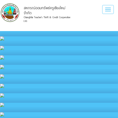
สหกรณ์ออมทรัพย์ครูเชียงใหม่
Toggl
จำกัด
naviga
ChiangMai Teacher's Thrift & Credit Cooperative
Ltd.