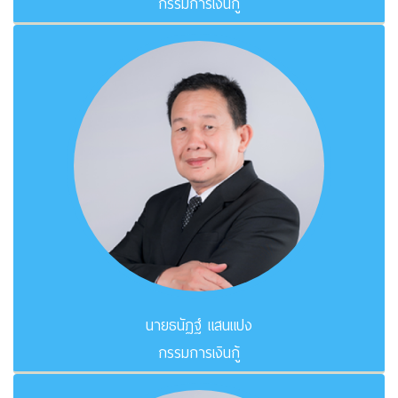
กรรมการเงินกู้
นายธนัฏฐ์ แสนแปง
กรรมการเงินกู้