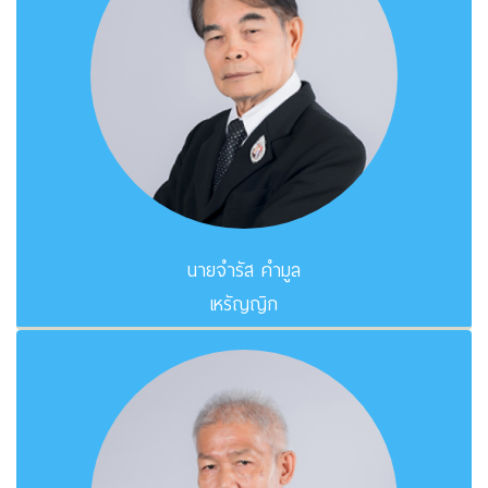
นายจำรัส คำมูล
เหรัญญิก