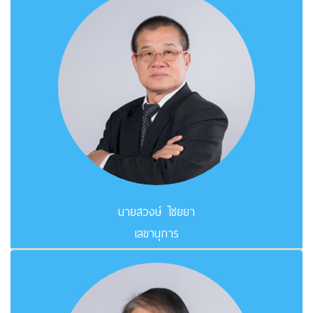
นายสวงษ์ ไชยยา
เลขานุการ