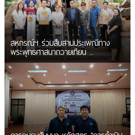
สหกรณ์ฯ ร่วมสืบสานประเพณีทาง
พระพุทธศาสนาถวายเทียน ...