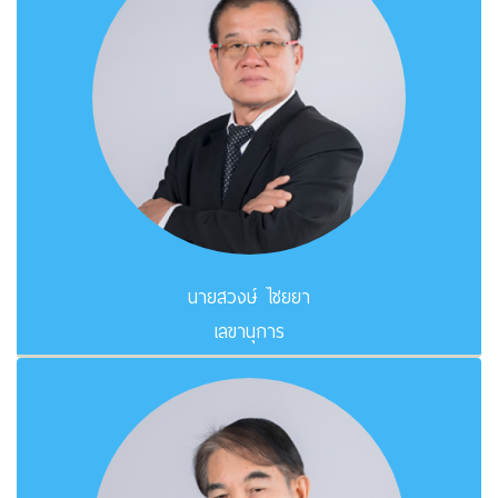
นายสวงษ์ ไชยยา
เลขานุการ