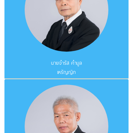
นายจำรัส คำมูล
เหรัญญิก