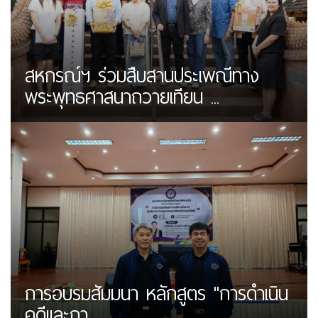
สหกรณ์ฯ ร่วมสืบสานประเพณีทาง
พระพุทธศาสนาถวายเทียน ...
การอบรมสัมมนา หลักสูตร "การดำเนิน
คดีเเละกา...