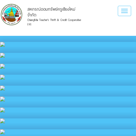
สหกรณ์ออมทรัพย์ครูเชียงใหม่
Toggl
จำกัด
naviga
ChiangMai Teacher's Thrift & Credit Cooperative
Ltd.