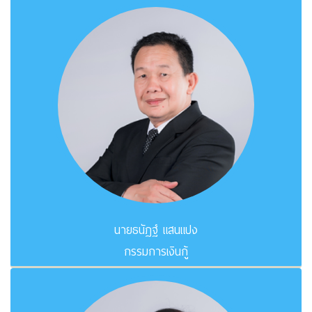
นายธนัฏฐ์ แสนแปง
กรรมการเงินกู้