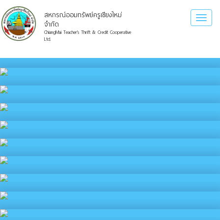
สหกรณ์ออมทรัพย์ครูเชียงใหม่
Toggl
จำกัด
naviga
ChiangMai Teacher's Thrift & Credit Cooperative
Ltd.