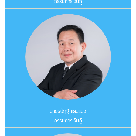
กรรมการเงินกู้
นายธนัฏฐ์ แสนแปง
กรรมการเงินกู้