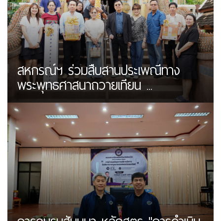
สหกรณ์ฯ ร่วมสืบสานประเพณีทาง
พระพุทธศาสนาถวายเทียน ...