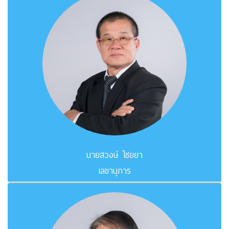
นายสวงษ์ ไชยยา
เลขานุการ