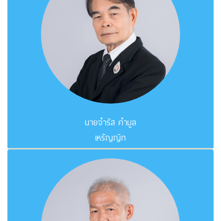
นายจำรัส คำมูล
เหรัญญิก