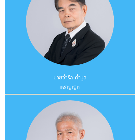
นายจำรัส คำมูล
เหรัญญิก