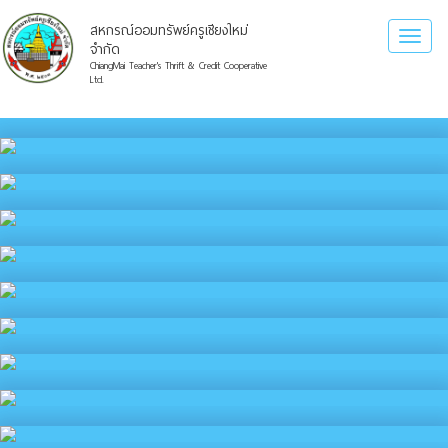
สหกรณ์ออมทรัพย์ครูเชียงใหม่
Toggl
จำกัด
naviga
ChiangMai Teacher's Thrift & Credit Cooperative
Ltd.