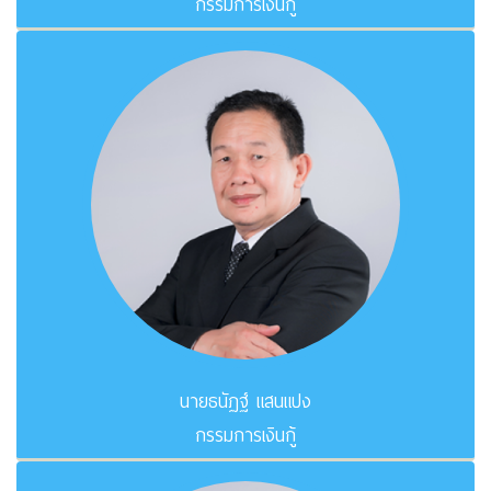
กรรมการเงินกู้
นายธนัฏฐ์ แสนแปง
กรรมการเงินกู้