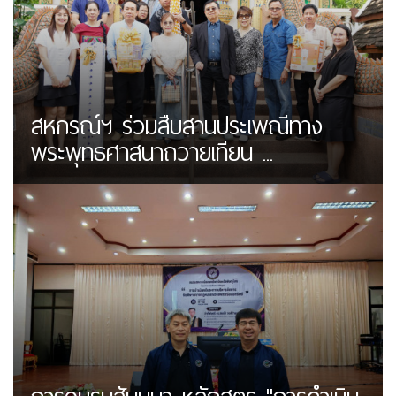
สหกรณ์ฯ ร่วมสืบสานประเพณีทาง
พระพุทธศาสนาถวายเทียน ...