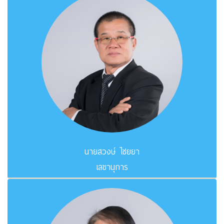
นายสวงษ์ ไชยยา
เลขานุการ